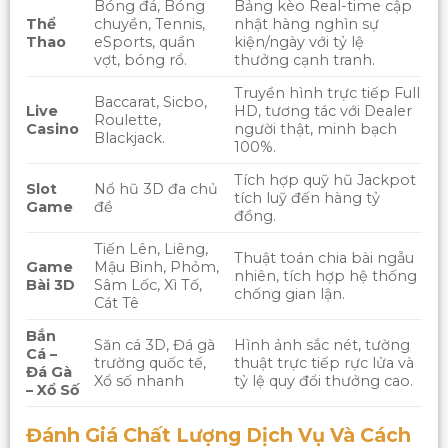
Bóng đá, Bóng
Bảng kèo Real-time cập
Thể
chuyền, Tennis,
nhật hàng nghìn sự
Thao
eSports, quần
kiện/ngày với tỷ lệ
vợt, bóng rổ.
thưởng cạnh tranh.
Truyền hình trực tiếp Full
Baccarat, Sicbo,
Live
HD, tương tác với Dealer
Roulette,
Casino
người thật, minh bạch
Blackjack.
100%.
Tích hợp quỹ hũ Jackpot
Slot
Nổ hũ 3D đa chủ
tích luỹ đến hàng tỷ
Game
đề
đồng.
Tiến Lên, Liêng,
Thuật toán chia bài ngẫu
Game
Mậu Binh, Phỏm,
nhiên, tích hợp hệ thống
Bài 3D
Sâm Lốc, Xì Tố,
chống gian lận.
Cát Tê
Bắn
Săn cá 3D, Đá gà
Hình ảnh sắc nét, tường
Cá –
trường quốc tế,
thuật trực tiếp rực lửa và
Đá Gà
Xổ số nhanh
tỷ lệ quy đổi thưởng cao.
– Xổ Số
Đánh Giá Chất Lượng Dịch Vụ Và Cách