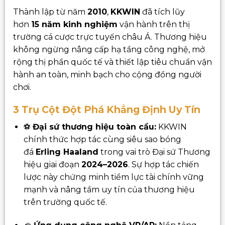
Thành lập từ năm
2010
,
KKWIN
đã tích lũy
hơn
15 năm kinh nghiệm
vận hành trên thị
trường cá cược trực tuyến châu Á. Thương hiệu
không ngừng nâng cấp hạ tầng công nghệ, mở
rộng thị phần quốc tế và thiết lập tiêu chuẩn vận
hành an toàn, minh bạch cho cộng đồng người
chơi.
3 Trụ Cột Đột Phá Khẳng Định Uy Tín
⚽
Đại sứ thương hiệu toàn cầu:
KKWIN
chính thức hợp tác cùng siêu sao bóng
đá
Erling Haaland
trong vai trò Đại sứ Thương
hiệu giai đoạn
2024–2026
. Sự hợp tác chiến
lược này chứng minh tiềm lực tài chính vững
mạnh và nâng tầm uy tín của thương hiệu
trên trường quốc tế.