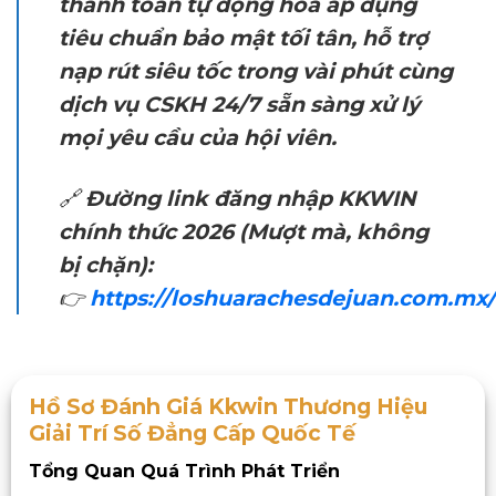
thanh toán tự động hóa áp dụng
tiêu chuẩn bảo mật tối tân, hỗ trợ
nạp rút siêu tốc trong vài phút cùng
dịch vụ CSKH 24/7 sẵn sàng xử lý
mọi yêu cầu của hội viên.
🔗
Đường link đăng nhập KKWIN
chính thức 2026 (Mượt mà, không
bị chặn):
👉
https://loshuarachesdejuan.com.mx/
Hồ Sơ Đánh Giá Kkwin Thương Hiệu
Giải Trí Số Đẳng Cấp Quốc Tế
Tổng Quan Quá Trình Phát Triển