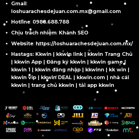
Gmail
:
loshuarachesdejuan.com.mx@gmail.com
Hotline
:
0988.688.788
Chịu trách nhiệm
:
Khánh SEO
Website
:
https://loshuarachesdejuan.com.mx/
Hastags: Kkwin | kkwin link | kkwin Trang Chủ
| kkwin App | Đăng ký kkwin | kkwin game |
kkwin 1 | kkwin đăng nhập | kkwinn | kk win |
kkwin vip | kkwin DEAL | kkwin.com | nhà cái
kkwin | trang chủ kkwin | tải app kkwin