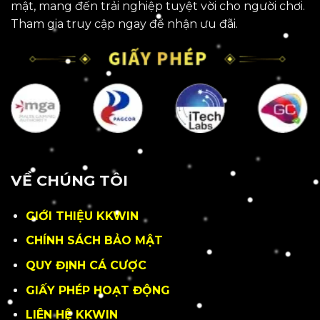
mật, mang đến trải nghiệp tuyệt vời cho người chơi.
Tham gia truy cập ngay để nhận ưu đãi.
VỀ CHÚNG TÔI
GIỚI THIỆU KKWIN
CHÍNH SÁCH BẢO MẬT
QUY ĐỊNH CÁ CƯỢC
GIẤY PHÉP HOẠT ĐỘNG
LIÊN HỆ KKWIN