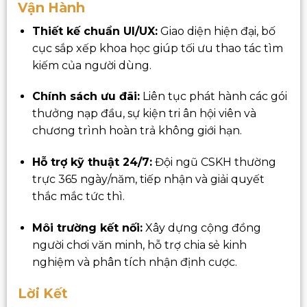
Vận Hành
Thiết kế chuẩn UI/UX:
Giao diện hiện đại, bố
cục sắp xếp khoa học giúp tối ưu thao tác tìm
kiếm của người dùng.
Chính sách ưu đãi:
Liên tục phát hành các gói
thưởng nạp đầu, sự kiện tri ân hội viên và
chương trình hoàn trả không giới hạn.
Hỗ trợ kỹ thuật 24/7:
Đội ngũ CSKH thường
trực 365 ngày/năm, tiếp nhận và giải quyết
thắc mắc tức thì.
Môi trường kết nối:
Xây dựng cộng đồng
người chơi văn minh, hỗ trợ chia sẻ kinh
nghiệm và phân tích nhận định cược.
Lời Kết