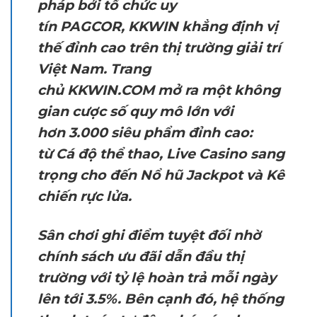
pháp bởi tổ chức uy
tín PAGCOR, KKWIN khẳng định vị
thế đỉnh cao trên thị trường giải trí
Việt Nam. Trang
chủ KKWIN.COM mở ra một không
gian cược số quy mô lớn với
hơn 3.000 siêu phẩm đỉnh cao:
từ
Cá độ thể thao, Live Casino sang
trọng
cho đến
Nổ hũ Jackpot và Kê
chiến rực lửa
.
Sân chơi ghi điểm tuyệt đối nhờ
chính sách ưu đãi dẫn đầu thị
trường với tỷ lệ hoàn trả mỗi ngày
lên tới 3.5%. Bên cạnh đó, hệ thống